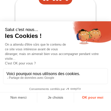
Occasion
PILOTE P 726 FC ESSENTIEL
PROFILÉ
Place CG
Couchages
4
4