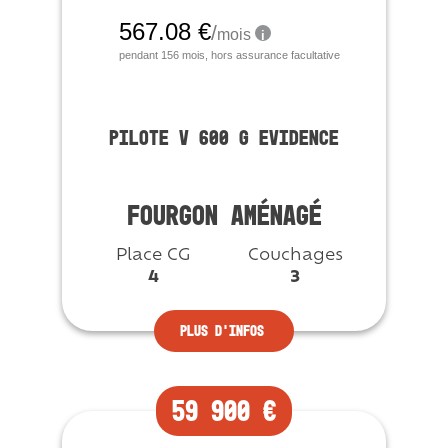
PILOTE V 600 G EVIDENCE
FOURGON AMÉNAGÉ
Place CG
Couchages
4
3
Plus d’infos
59 900 €
Vendu
Neuf