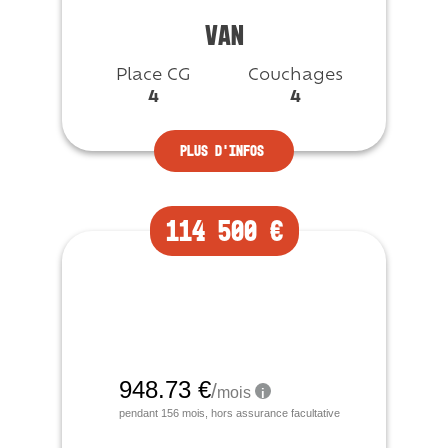
VAN
Place CG
Couchages
4
4
Plus d’infos
114 500 €
Occasion