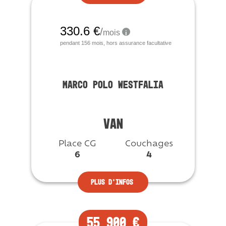
Occasion
MARCO POLO WESTFALIA
VAN
Place CG
Couchages
6
4
Plus d’infos
55 900 €
Vendu