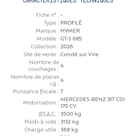
Fiche n° :
-
Type :
PROFILÉ
Marque :
HYMER
Modèle :
GT-S 685
Collection :
2026
Site de vente :
Condé sur Vire
Nombre de
4
couchages :
Nombre de places
4
cg :
Puissance fiscale :
7
MERCEDES-BENZ 317 CDI
Motorisation :
170 CV
P.T.A.C.
:
3500 kg
Poids à vide :
3132 kg
Charge utile :
368 kg