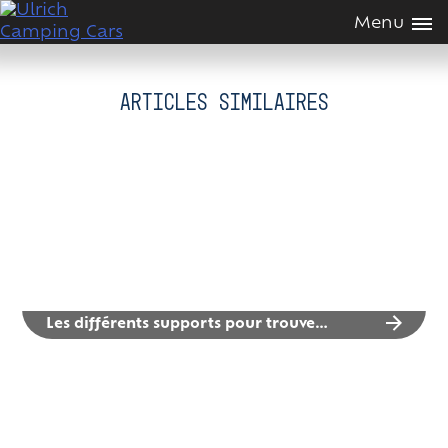
Passer
Menu
au
contenus
Articles similaires
Les différents supports pour trouver les aires et campings